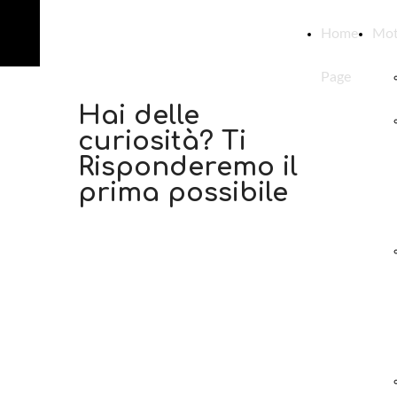
Dani Guazzetti
Home
Mot
Page
Hai delle
curiosità? Ti
Risponderemo il
prima possibile